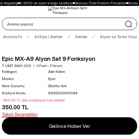
 Alışveriş
₺ 4000 ve üzeri kargo ücretsiz
Sezona Özel İndirim Fırsatları
Kolay
Anasayfa
Atölye / Aletler
Aletler
Alyan ve Torks Uyuml
Epic MX-A9 Alyan Set 9 Fonksiyon
T UMT ANH-200
0 Puan - 0 Yorum
Kategori
Alet Kitleri
Marka
Epic
Stok Durumu
Stokta Yok
Barkod Kodu
8682540401084
*350,00 TL den başlayan taksitlerle!
350,00 TL
Taksit Seçenekleri
Gelince Haber Ver