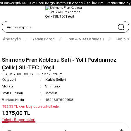
i Alışveriş
₺ 4000 ve üzeri kargo ücretsiz
Sezona Özel İndirim Fırsatları
Kolay
Anasayfa
Yedek Parça
Fren & Vites Kablosu
Kablo Se
Shimano Fren Kablosu Seti - Yol | Paslanmaz
Çelik | SIL-TEC | Yeşil
T SHM Y80098016
0 Puan - 0 Yorum
Kategori
Kablo Setleri
Marka
Shimano
Stok Durumu
Mevcut
Barkod Kodu
4524667602958
*183,33 TL den başlayan taksitlerle!
1.375,00 TL
Taksit Seçenekleri