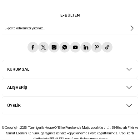
E-BÜLTEN
KURUMSAL
ALIŞVERİŞ
ÜYELİK
© Copyright 2026. Tüm içerik House Of Bike Perakende Mağazacılık'a aittir. 5846 sayılı Fikir ve
Sanat Eserleri Kanunu gereğince izinsiz kopyalanamaz veya çoğaltılamaz. Kredi kartı
bilgileriniz 256bit SSL sertifikası ile korunmaktadır.