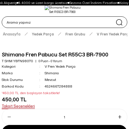
 Alışveriş
₺ 4000 ve üzeri kargo ücretsiz
Sezona Özel İndirim Fırsatları
Kolay
Anasayfa
Yedek Parça
Fren Grubu
V Fren Yedek Parç
Shimano Fren Pabucu Set R55C3 BR-7900
T SHM Y8FN98070
0 Puan - 0 Yorum
Kategori
V Fren Yedek Parça
Marka
Shimano
Stok Durumu
Mevcut
Barkod Kodu
4524667284888
*450,00 TL den başlayan taksitlerle!
450,00 TL
Taksit Seçenekleri