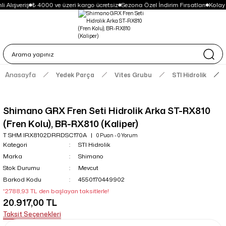
 Alışveriş
₺ 4000 ve üzeri kargo ücretsiz
Sezona Özel İndirim Fırsatları
Kolay
Anasayfa
Yedek Parça
Vites Grubu
STI Hidrolik
Shimano GRX Fren Seti Hidrolik Arka ST-RX810
(Fren Kolu), BR-RX810 (Kaliper)
T SHM IRX8102DRRDSC170A
0 Puan - 0 Yorum
Kategori
STI Hidrolik
Marka
Shimano
Stok Durumu
Mevcut
Barkod Kodu
4550170449902
*2.788,93 TL den başlayan taksitlerle!
20.917,00 TL
Taksit Seçenekleri