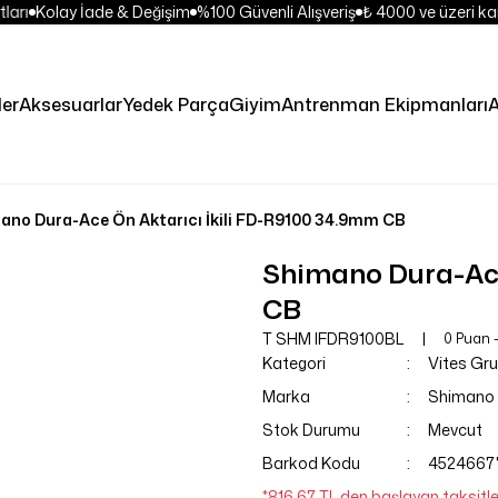
ları
Kolay İade & Değişim
%100 Güvenli Alışveriş
₺ 4000 ve üzeri kar
ler
Aksesuarlar
Yedek Parça
Giyim
Antrenman Ekipmanları
A
ano Dura-Ace Ön Aktarıcı İkili FD-R9100 34.9mm CB
Shimano Dura-Ace
CB
T SHM IFDR9100BL
0 Puan 
Kategori
Vites Gr
Marka
Shimano
Stok Durumu
Mevcut
Barkod Kodu
4524667
*816,67 TL den başlayan taksitle