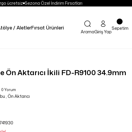
go ücretsiz
Sezona Özel İndirim Fırsatları
tölye / Aletler
Fırsat Ürünleri
Sepetim
Arama
Giriş Yap
 Ön Aktarıcı İkili FD-R9100 34.9mm
- 0 Yorum
ubu
,
Ön Aktarıcı
741930
rle!