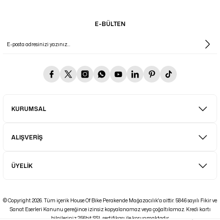
E-BÜLTEN
KURUMSAL
ALIŞVERİŞ
ÜYELİK
© Copyright 2026. Tüm içerik House Of Bike Perakende Mağazacılık'a aittir. 5846 sayılı Fikir ve
Sanat Eserleri Kanunu gereğince izinsiz kopyalanamaz veya çoğaltılamaz. Kredi kartı
bilgileriniz 256bit SSL sertifikası ile korunmaktadır.