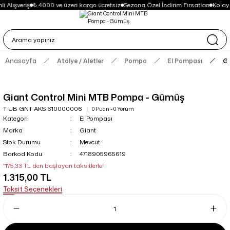
i Alışveriş
₺ 4000 ve üzeri kargo ücretsiz
Sezona Özel İndirim Fırsatları
Kolay
Anasayfa
Atölye / Aletler
Pompa
El Pompası
Gi
Giant Control Mini MTB Pompa - Gümüş
T UB GNT AKS 610000006
0 Puan - 0 Yorum
Kategori
El Pompası
Marka
Giant
Stok Durumu
Mevcut
Barkod Kodu
4718905965619
*175,33 TL den başlayan taksitlerle!
1.315,00 TL
Taksit Seçenekleri