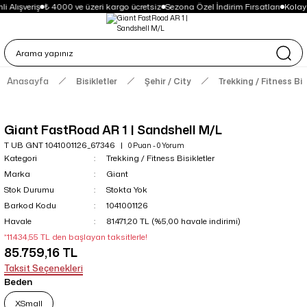
i Alışveriş
₺ 4000 ve üzeri kargo ücretsiz
Sezona Özel İndirim Fırsatları
Kolay
Anasayfa
Bisikletler
Şehir / City
Trekking / Fitness Bis
Giant FastRoad AR 1 | Sandshell M/L
T UB GNT 1041001126_67346
0 Puan - 0 Yorum
Kategori
Trekking / Fitness Bisikletler
Marka
Giant
Stok Durumu
Stokta Yok
Barkod Kodu
1041001126
Havale
81.471,20 TL (%5,00 havale indirimi)
*11.434,55 TL den başlayan taksitlerle!
85.759,16 TL
Taksit Seçenekleri
Beden
XSmall