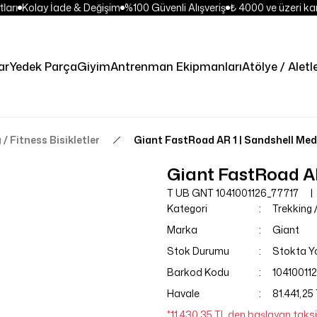
arı
Kolay İade & Değişim
%100 Güvenli Alışveriş
₺ 4000 ve üzeri kar
ar
Yedek Parça
Giyim
Antrenman Ekipmanları
Atölye / Aletl
 / Fitness Bisikletler
Giant FastRoad AR 1 | Sandshell Me
Giant FastRoad A
T UB GNT 1041001126_77717
Kategori
Trekking /
Marka
Giant
Stok Durumu
Stokta Y
Barkod Kodu
10410011
Havale
81.441,25 
*11.430,35 TL den başlayan taksit