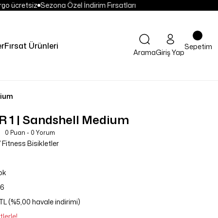
go ücretsiz
Sezona Özel İndirim Fırsatları
er
Fırsat Ürünleri
Sepetim
Arama
Giriş Yap
dium
R 1 | Sandshell Medium
0 Puan - 0 Yorum
 Fitness Bisikletler
ok
26
TL (%5,00 havale indirimi)
lerle!