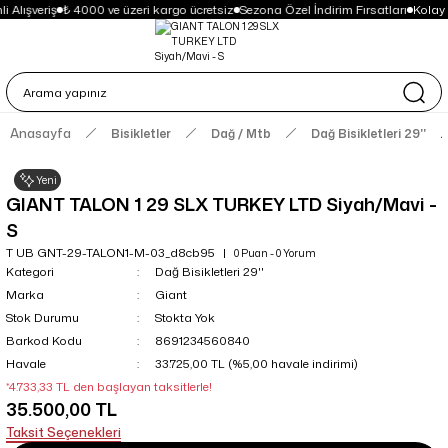
 Alışveriş
₺ 4000 ve üzeri kargo ücretsiz
Sezona Özel İndirim Fırsatları
Kolay 
Anasayfa
Bisikletler
Dağ / Mtb
Dağ Bisikletleri 29''
Yeni
GIANT TALON 1 29 SLX TURKEY LTD Siyah/Mavi -
S
T UB GNT-29-TALON1-M-03_d8cb95
0 Puan - 0 Yorum
Kategori
Dağ Bisikletleri 29''
Marka
Giant
Stok Durumu
Stokta Yok
Barkod Kodu
8691234560840
Havale
33.725,00 TL (%5,00 havale indirimi)
*4.733,33 TL den başlayan taksitlerle!
35.500,00 TL
Taksit Seçenekleri