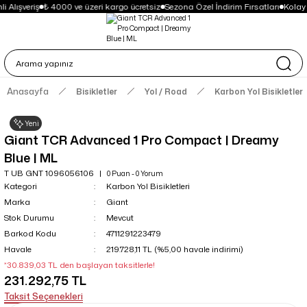
 Alışveriş
₺ 4000 ve üzeri kargo ücretsiz
Sezona Özel İndirim Fırsatları
Kolay
Anasayfa
Bisikletler
Yol / Road
Karbon Yol Bisikletleri
Yeni
Giant TCR Advanced 1 Pro Compact | Dreamy
Blue | ML
T UB GNT 1096056106
0 Puan - 0 Yorum
Kategori
Karbon Yol Bisikletleri
Marka
Giant
Stok Durumu
Mevcut
Barkod Kodu
4711291223479
Havale
219.728,11 TL (%5,00 havale indirimi)
*30.839,03 TL den başlayan taksitlerle!
231.292,75 TL
Taksit Seçenekleri