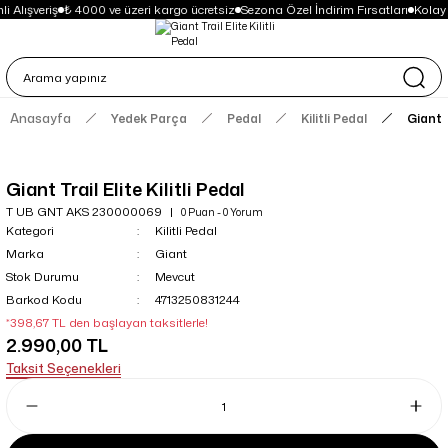
i Alışveriş
₺ 4000 ve üzeri kargo ücretsiz
Sezona Özel İndirim Fırsatları
Kolay
Anasayfa
Yedek Parça
Pedal
Kilitli Pedal
Giant T
Giant Trail Elite Kilitli Pedal
T UB GNT AKS 230000069
0 Puan - 0 Yorum
Kategori
Kilitli Pedal
Marka
Giant
Stok Durumu
Mevcut
Barkod Kodu
4713250831244
*398,67 TL den başlayan taksitlerle!
2.990,00 TL
Taksit Seçenekleri