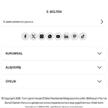
E-BÜLTEN
KURUMSAL
ALIŞVERİŞ
ÜYELİK
© Copyright 2026. Tüm içerik House Of Bike Perakende Mağazacılık'a aittir. 5846 sayılı Fikir ve
Sanat Eserleri Kanunu gereğince izinsiz kopyalanamaz veya çoğaltılamaz. Kredi kartı
bilgileriniz 256bit SSL sertifikası ile korunmaktadır.