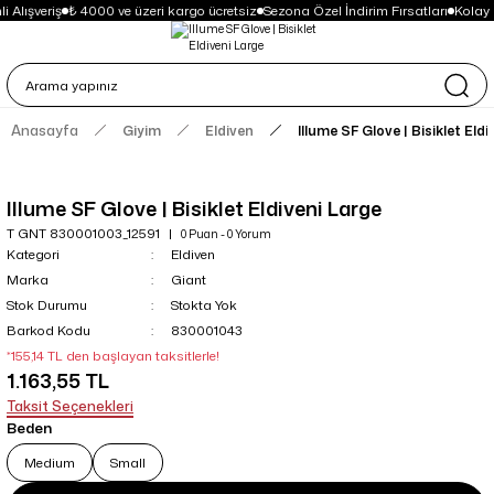
 Alışveriş
₺ 4000 ve üzeri kargo ücretsiz
Sezona Özel İndirim Fırsatları
Kolay 
Anasayfa
Giyim
Eldiven
Illume SF Glove | Bisiklet Eld
Illume SF Glove | Bisiklet Eldiveni Large
T GNT 830001003_12591
0 Puan - 0 Yorum
Kategori
Eldiven
Marka
Giant
Stok Durumu
Stokta Yok
Barkod Kodu
830001043
*155,14 TL den başlayan taksitlerle!
1.163,55 TL
Taksit Seçenekleri
Beden
Medium
Small