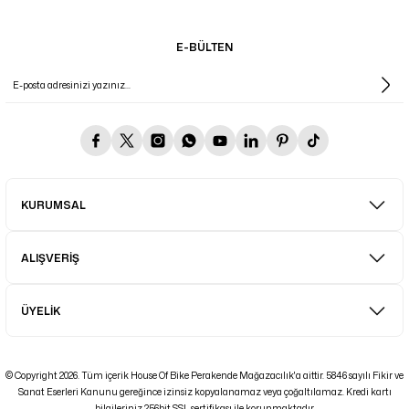
E-BÜLTEN
KURUMSAL
ALIŞVERİŞ
ÜYELİK
© Copyright 2026. Tüm içerik House Of Bike Perakende Mağazacılık'a aittir. 5846 sayılı Fikir ve
Sanat Eserleri Kanunu gereğince izinsiz kopyalanamaz veya çoğaltılamaz. Kredi kartı
bilgileriniz 256bit SSL sertifikası ile korunmaktadır.