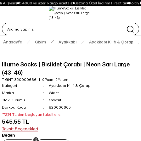
 Alışveriş
₺ 4000 ve üzeri kargo ücretsiz
Sezona Özel İndirim Fırsatları
Kolay 
Anasayfa
Giyim
Ayakkabı
Ayakkabı Kılıfı & Çorap
Illume Socks | Bisiklet Çorabı | Neon Sarı Large
(43-46)
T GNT 820000666
0 Puan - 0 Yorum
Kategori
Ayakkabı Kılıfı & Çorap
Marka
Giant
Stok Durumu
Mevcut
Barkod Kodu
820000665
*72,74 TL den başlayan taksitlerle!
545,55 TL
Taksit Seçenekleri
Beden