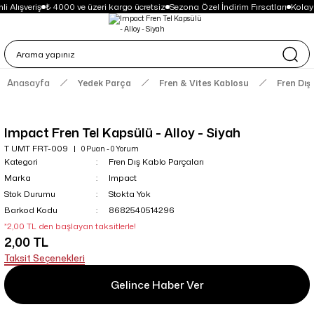
i Alışveriş
₺ 4000 ve üzeri kargo ücretsiz
Sezona Özel İndirim Fırsatları
Kolay
Anasayfa
Yedek Parça
Fren & Vites Kablosu
Fren Dış
Impact Fren Tel Kapsülü - Alloy - Siyah
T UMT FRT-009
0 Puan - 0 Yorum
Kategori
Fren Dış Kablo Parçaları
Marka
Impact
Stok Durumu
Stokta Yok
Barkod Kodu
8682540514296
*2,00 TL den başlayan taksitlerle!
2,00 TL
Taksit Seçenekleri
Gelince Haber Ver