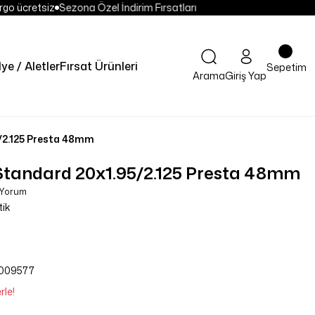
go ücretsiz
Sezona Özel İndirim Fırsatları
ye / Aletler
Fırsat Ürünleri
Sepetim
Arama
Giriş Yap
5/2.125 Presta 48mm
k Standard 20x1.95/2.125 Presta 48mm
 Yorum
tik
009577
rle!