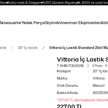
arı
Kolay İade & Değişim
%100 Güvenli Alışveriş
₺ 4000 ve üzeri kar
Aksesuarlar
Yedek Parça
Giyim
Antrenman Ekipmanları
Atöl
stik
20'' İç lastik
Vittoria İç Lastik Standard 20x1.9
Vittoria İç Lasti
T SHM 1TA00018
0 Puan - 0
Kategori
20'' İç las
Marka
Vittoria
Stok Durumu
Mevcut
Barkod Kodu
8022530
*227,00 TL den başlayan taksitle
227,00 TL