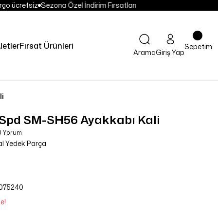
go ücretsiz
Sezona Özel İndirim Fırsatları
letler
Fırsat Ürünleri
Sepetim
Arama
Giriş Yap
li
Spd SM-SH56 Ayakkabı Kali
0 Yorum
dal Yedek Parça
075240
e!