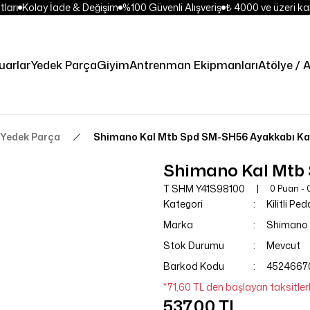
ları
Kolay İade & Değişim
%100 Güvenli Alışveriş
₺ 4000 ve üzeri kar
uarlar
Yedek Parça
Giyim
Antrenman Ekipmanları
Atölye / A
l Yedek Parça
Shimano Kal Mtb Spd SM-SH56 Ayakkabı Ka
Shimano Kal Mtb 
T SHM Y41S98100
0 Puan - 
Kategori
Kilitli Pe
Marka
Shimano
Stok Durumu
Mevcut
Barkod Kodu
4524667
*71,60 TL den başlayan taksitlerl
537,00 TL