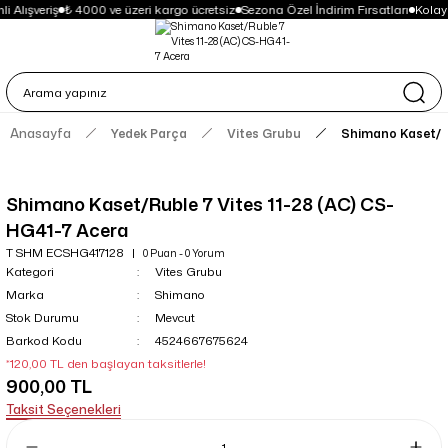
i Alışveriş
₺ 4000 ve üzeri kargo ücretsiz
Sezona Özel İndirim Fırsatları
Kolay
Anasayfa
Yedek Parça
Vites Grubu
Shimano Kaset/Ru
Shimano Kaset/Ruble 7 Vites 11-28 (AC) CS-
HG41-7 Acera
T SHM ECSHG417128
0 Puan - 0 Yorum
Kategori
Vites Grubu
Marka
Shimano
Stok Durumu
Mevcut
Barkod Kodu
4524667675624
*120,00 TL den başlayan taksitlerle!
900,00 TL
Taksit Seçenekleri