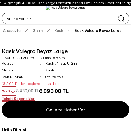
i Alışveriş
₺ 4000 ve üzeri kargo ücretsiz
Sezona Özel İndirim Fırsatları
Kolay
Anasayfa
Giyim
Kask
Kask Valegro Beyaz Large
Kask Valegro Beyaz Large
T ASL 101221_c95470
0 Puan - 0 Yorum
Kategori
Kask
,
Fırsat Ürünleri
Marka
Kask
Stok Durumu
Stokta Yok
*812,00 TL den başlayan taksitlerle!
6.090,00 TL
8.430,00 TL
%28
Taksit Seçenekleri
Gelince Haber Ver
Ürün Bilgisi