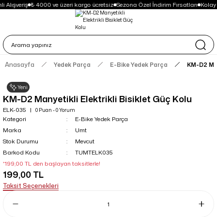
 Alışveriş
₺ 4000 ve üzeri kargo ücretsiz
Sezona Özel İndirim Fırsatları
Kolay
Anasayfa
Yedek Parça
E-Bike Yedek Parça
KM-D2 Many
Yeni
KM-D2 Manyetikli Elektrikli Bisiklet Güç Kolu
ELK-035
0 Puan - 0 Yorum
Kategori
E-Bike Yedek Parça
Marka
Umt
Stok Durumu
Mevcut
Barkod Kodu
TUMTELK035
*199,00 TL den başlayan taksitlerle!
199,00 TL
Taksit Seçenekleri