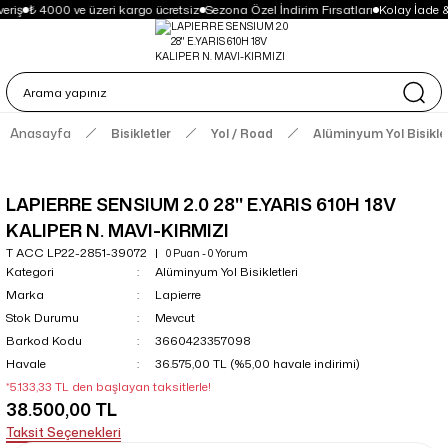
eriş
₺ 4000 ve üzeri kargo ücretsiz
Sezona Özel İndirim Fırsatları
Kolay İade 
Anasayfa
Bisikletler
Yol / Road
Alüminyum Yol Bisiklet
LAPIERRE SENSIUM 2.0 28'' E.YARIS 610H 18V
KALIPER N. MAVI-KIRMIZI
T ACC LP22-2851-39072
0 Puan - 0 Yorum
Kategori
Alüminyum Yol Bisikletleri
Marka
Lapierre
Stok Durumu
Mevcut
Barkod Kodu
3660423357098
Havale
36.575,00 TL (%5,00 havale indirimi)
*5.133,33 TL den başlayan taksitlerle!
38.500,00 TL
Taksit Seçenekleri