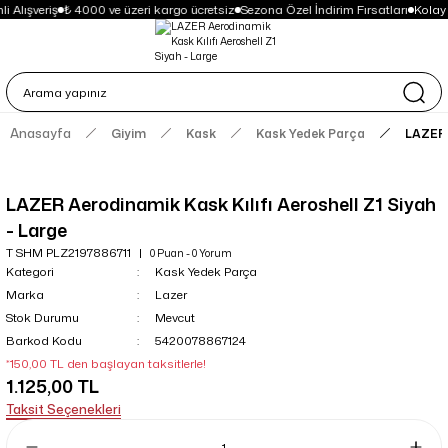
i Alışveriş
₺ 4000 ve üzeri kargo ücretsiz
Sezona Özel İndirim Fırsatları
Kolay
Anasayfa
Giyim
Kask
Kask Yedek Parça
LAZER 
LAZER Aerodinamik Kask Kılıfı Aeroshell Z1 Siyah
- Large
T SHM PLZ2197886711
0 Puan - 0 Yorum
Kategori
Kask Yedek Parça
Marka
Lazer
Stok Durumu
Mevcut
Barkod Kodu
5420078867124
*150,00 TL den başlayan taksitlerle!
1.125,00 TL
Taksit Seçenekleri