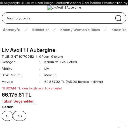
 Alışveriş
₺ 4000 ve üzeri kargo ücretsiz
Sezona Özel İndirim Fırsatları
Kolay
Anasayfa
Bisikletler
Kadın / Women's Bikes
Kadın Yol 
Liv Avail 1 | Aubergine
T UB GNT 101700112
0 Puan - 0 Yorum
Kategori
Kadın Yol Bisikletleri
Marka
Liv
Stok Durumu
Mevcut
Havale
62.867,02 TL (%5,00 havale indirimi)
*8.823,44 TL den başlayan taksitlerle!
66.175,81 TL
Taksit Seçenekleri
Beden
S
XS