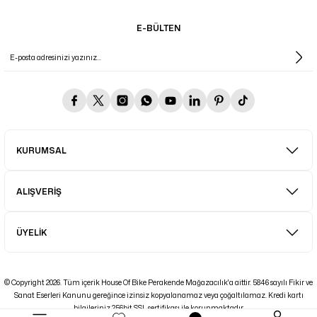
E-BÜLTEN
KURUMSAL
ALIŞVERİŞ
ÜYELİK
© Copyright 2026. Tüm içerik House Of Bike Perakende Mağazacılık'a aittir. 5846 sayılı Fikir ve
Sanat Eserleri Kanunu gereğince izinsiz kopyalanamaz veya çoğaltılamaz. Kredi kartı
bilgileriniz 256bit SSL sertifikası ile korunmaktadır.