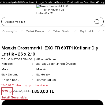
 Alışveriş
₺ 4000 ve üzeri kargo ücretsiz
Sezona Özel İndirim Fırsatları
Kolay 
Anasayfa
Yedek Parça
Teker Grubu
Dış Lastik
2
Maxxis Crossmark II EXO TR 60TPI Katlanır Dış
Lastik - 26 x 2.10
T SHM MATB69854100
0 Puan - 0 Yorum
Kategori
26'' Dış Lastik
,
Fırsat Ürünleri
Marka
Maxxis
Stok Durumu
Stokta Yok
Barkod Kodu
4717784031330
*246,67 TL den başlayan taksitlerle!
1.850,00 TL
2.462,00 TL
%25
Taksit Seçenekleri