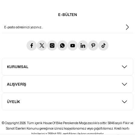
E-BÜLTEN
KURUMSAL
ALIŞVERİŞ
ÜYELİK
© Copyright 2026. Tüm içerik House Of Bike Perakende Mağazacılık'a aittir. 5846 sayılı Fikir ve
Sanat Eserleri Kanunu gereğince izinsiz kopyalanamaz veya çoğaltılamaz. Kredi kartı
bilgileriniz 256bit SSL sertifikası ile korunmaktadır.