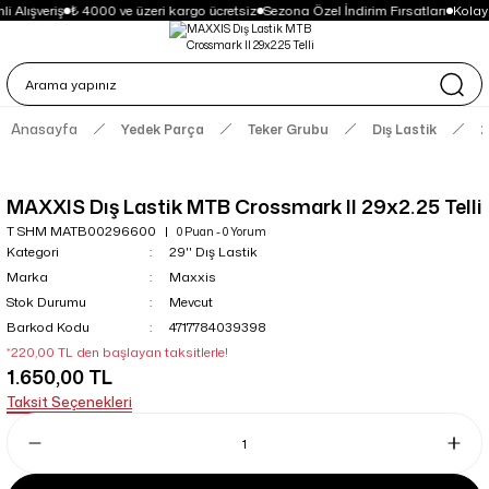
i Alışveriş
₺ 4000 ve üzeri kargo ücretsiz
Sezona Özel İndirim Fırsatları
Kolay
Anasayfa
Yedek Parça
Teker Grubu
Dış Lastik
2
MAXXIS Dış Lastik MTB Crossmark II 29x2.25 Telli
T SHM MATB00296600
0 Puan - 0 Yorum
Kategori
29'' Dış Lastik
Marka
Maxxis
Stok Durumu
Mevcut
Barkod Kodu
4717784039398
*220,00 TL den başlayan taksitlerle!
1.650,00 TL
Taksit Seçenekleri