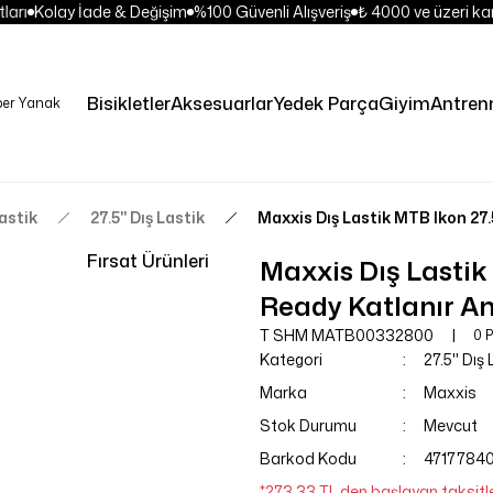
ları
Kolay İade & Değişim
%100 Güvenli Alışveriş
₺ 4000 ve üzeri kar
Bisikletler
Aksesuarlar
Yedek Parça
Giyim
Antren
astik
27.5'' Dış Lastik
Maxxis Dış Lastik MTB Ikon 27
Fırsat Ürünleri
Maxxis Dış Lastik
Ready Katlanır A
T SHM MATB00332800
0 
Kategori
27.5'' Dış
Marka
Maxxis
Stok Durumu
Mevcut
Barkod Kodu
4717784
*273,33 TL den başlayan taksitle