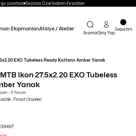
go ücretsiz
Sezona Özel İndirim Fırsatları
man Ekipmanları
Atölye / Aletler
Sepetim
Arama
Giriş Yap
.5x2.20 EXO Tubeless Ready Katlanır Amber Yanak
 MTB Ikon 27.5x2.20 EXO Tubeless
mber Yanak
Puan - 0 Yorum
 Lastik
,
Fırsat Ürünleri
039497
rle!