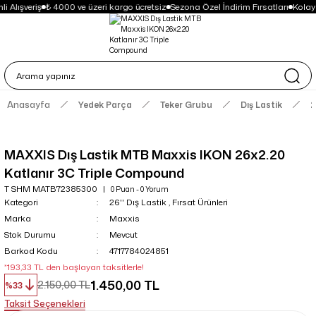
i Alışveriş
₺ 4000 ve üzeri kargo ücretsiz
Sezona Özel İndirim Fırsatları
Kolay
Anasayfa
Yedek Parça
Teker Grubu
Dış Lastik
2
MAXXIS Dış Lastik MTB Maxxis IKON 26x2.20
Katlanır 3C Triple Compound
T SHM MATB72385300
0 Puan - 0 Yorum
Kategori
26'' Dış Lastik
,
Fırsat Ürünleri
Marka
Maxxis
Stok Durumu
Mevcut
Barkod Kodu
4717784024851
*193,33 TL den başlayan taksitlerle!
1.450,00 TL
2.150,00 TL
%33
Taksit Seçenekleri