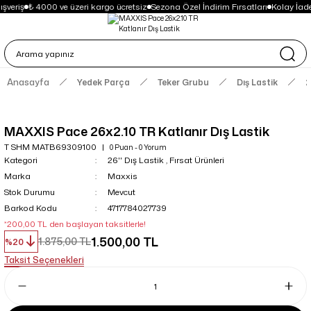
şveriş
₺ 4000 ve üzeri kargo ücretsiz
Sezona Özel İndirim Fırsatları
Kolay İad
Anasayfa
Yedek Parça
Teker Grubu
Dış Lastik
2
MAXXIS Pace 26x2.10 TR Katlanır Dış Lastik
T SHM MATB69309100
0 Puan - 0 Yorum
Kategori
26'' Dış Lastik
,
Fırsat Ürünleri
Marka
Maxxis
Stok Durumu
Mevcut
Barkod Kodu
4717784027739
*200,00 TL den başlayan taksitlerle!
1.500,00 TL
1.875,00 TL
%20
Taksit Seçenekleri