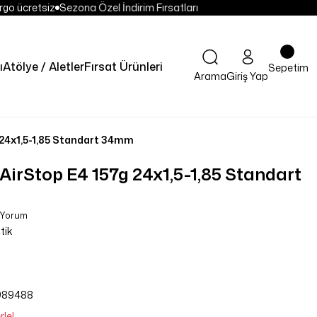
go ücretsiz
Sezona Özel İndirim Fırsatları
ı
Atölye / Aletler
Fırsat Ürünleri
Sepetim
Arama
Giriş Yap
g 24x1,5-1,85 Standart 34mm
 AirStop E4 157g 24x1,5-1,85 Standart
0 Yorum
stik
989488
rle!