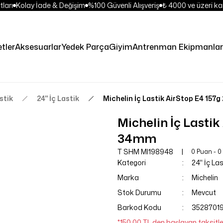
ları
Kolay İade & Değişim
%100 Güvenli Alışveriş
₺ 4000 ve üzeri kar
etler
Aksesuarlar
Yedek Parça
Giyim
Antrenman Ekipmanlar
stik
24'' İç Lastik
Michelin İç Lastik AirStop E4 157
Michelin İç Lastik
34mm
T SHM MI198948
0 Puan - 
Kategori
24'' İç La
Marka
Michelin
Stok Durumu
Mevcut
Barkod Kodu
3528701
*150,00 TL den başlayan taksitle