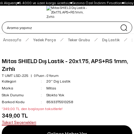
i Alışveriş
₺ 4000 ve üzeri kargo ücretsiz
Sezona Özel İndirim Fırsatları
Kolay
Anasayfa
Yedek Parça
Teker Grubu
Dış Lastik
2
Mitas SHIELD Dış Lastik - 20x1.75, APS+RS 1mm,
Zırhlı
T UMT LSD-225
0 Puan - 0 Yorum
Kategori
20'' Dış Lastik
Marka
Mitas
Stok Durumu
Stokta Yok
Barkod Kodu
8593375513258
*349,00 TL den başlayan taksitlerle!
349,00 TL
Taksit Seçenekleri
Gelince Haber Ver