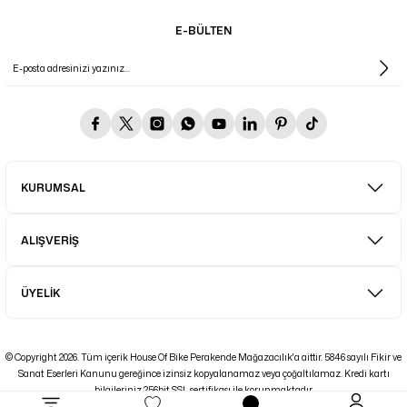
E-BÜLTEN
KURUMSAL
ALIŞVERİŞ
ÜYELİK
© Copyright 2026. Tüm içerik House Of Bike Perakende Mağazacılık'a aittir. 5846 sayılı Fikir ve
Sanat Eserleri Kanunu gereğince izinsiz kopyalanamaz veya çoğaltılamaz. Kredi kartı
bilgileriniz 256bit SSL sertifikası ile korunmaktadır.