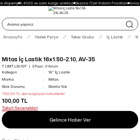
i Alışveriş
₺ 4000 ve üzeri kargo ücretsiz
Sezona Özel İndirim Fırsatları
Kolay
Anasayfa
Yedek Parça
Teker Grubu
İç Lastik
16
Mitas İç Lastik 16x1.50-2.10, AV-35
T UMT LSI-107
0 Puan - 0 Yorum
Kategori
16'' İç Lastik
Marka
Mitas
Stok Durumu
Stokta Yok
*100,00 TL den başlayan taksitlerle!
100,00 TL
Taksit Seçenekleri
Gelince Haber Ver