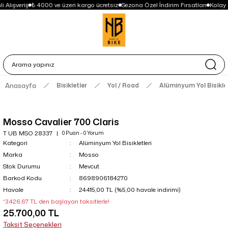
 Alışveriş
₺ 4000 ve üzeri kargo ücretsiz
Sezona Özel İndirim Fırsatları
Kolay 
Anasayfa
Bisikletler
Yol / Road
Alüminyum Yol Bisiklet
Mosso Cavalier 700 Claris
T UB MSO 28337
0 Puan - 0 Yorum
Kategori
Alüminyum Yol Bisikletleri
Marka
Mosso
Stok Durumu
Mevcut
Barkod Kodu
8698906184270
Havale
24.415,00 TL (%5,00 havale indirimi)
*3.426,67 TL den başlayan taksitlerle!
25.700,00 TL
Taksit Seçenekleri