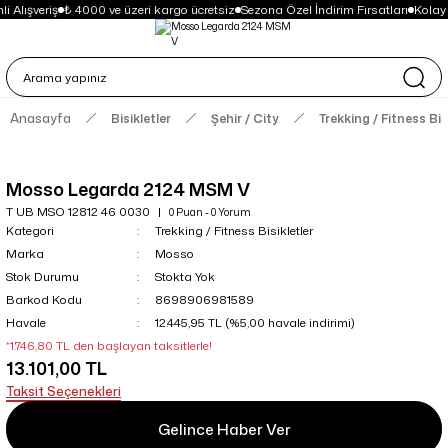
i Alışveriş
₺ 4000 ve üzeri kargo ücretsiz
Sezona Özel İndirim Fırsatları
Kolay
Anasayfa
Bisikletler
Şehir / City
Trekking / Fitness Bis
Mosso Legarda 2124 MSM V
T UB MSO 12812 46 0030
0 Puan - 0 Yorum
Kategori
Trekking / Fitness Bisikletler
Marka
Mosso
Stok Durumu
Stokta Yok
Barkod Kodu
8698906981589
Havale
12.445,95 TL (%5,00 havale indirimi)
*1.746,80 TL den başlayan taksitlerle!
13.101,00 TL
Taksit Seçenekleri
Gelince Haber Ver