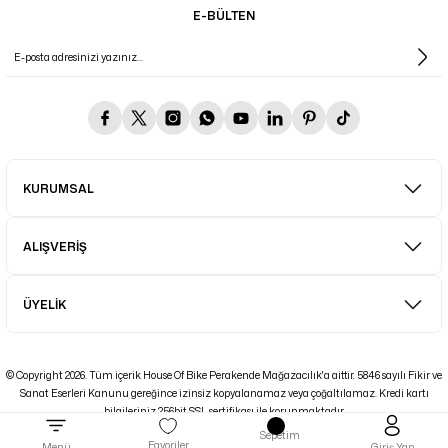
E-BÜLTEN
KURUMSAL
ALIŞVERİŞ
ÜYELİK
© Copyright 2026. Tüm içerik House Of Bike Perakende Mağazacılık'a aittir. 5846 sayılı Fikir ve
Sanat Eserleri Kanunu gereğince izinsiz kopyalanamaz veya çoğaltılamaz. Kredi kartı
bilgileriniz 256bit SSL sertifikası ile korunmaktadır.
Sepetim
ideasoft
ile
e-
Favoriler
Menü
Giriş Yap