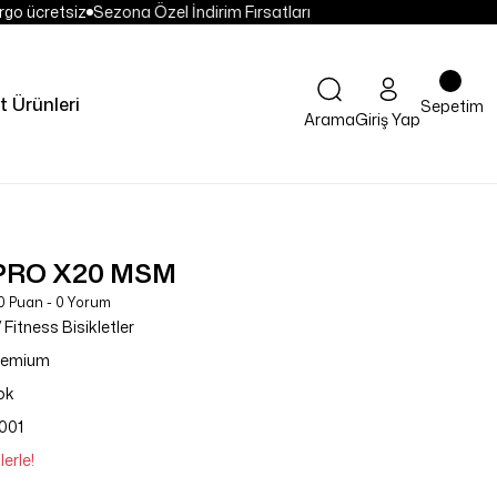
go ücretsiz
Sezona Özel İndirim Fırsatları
t Ürünleri
Sepetim
Arama
Giriş Yap
PRO X20 MSM
0 Puan - 0 Yorum
 Fitness Bisikletler
remium
ok
001
erle!