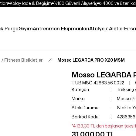
ları
Kolay İade & Değişim
%100 Güvenli Alışveriş
₺ 4000 ve üzeri kar
k Parça
Giyim
Antrenman Ekipmanları
Atölye / Aletler
Fırsa
 / Fitness Bisikletler
Mosso LEGARDA PRO X20 MSM
Mosso LEGARDA 
T UB MSO 42863 56 0022
Kategori
Trekking /
Marka
Mosso P
Stok Durumu
Stokta Y
Barkod Kodu
4286356
*4.133,33 TL den başlayan taksitl
31.000,00 TL