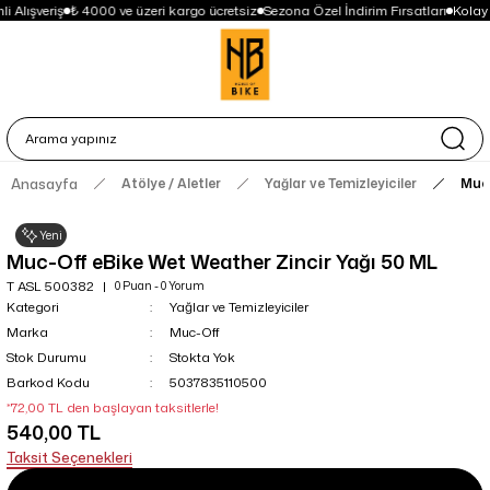
i Alışveriş
₺ 4000 ve üzeri kargo ücretsiz
Sezona Özel İndirim Fırsatları
Kolay
Anasayfa
Atölye / Aletler
Yağlar ve Temizleyiciler
Muc-
Yeni
Muc-Off eBike Wet Weather Zincir Yağı 50 ML
T ASL 500382
0 Puan - 0 Yorum
Kategori
Yağlar ve Temizleyiciler
Marka
Muc-Off
Stok Durumu
Stokta Yok
Barkod Kodu
5037835110500
*72,00 TL den başlayan taksitlerle!
540,00 TL
Taksit Seçenekleri