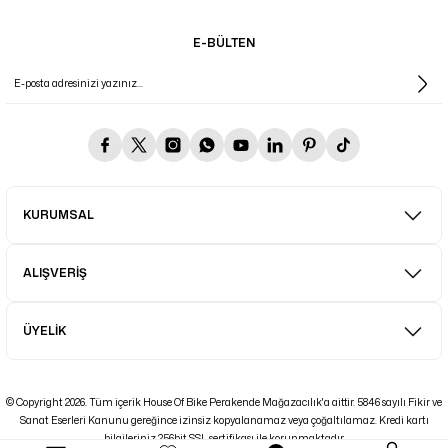
E-BÜLTEN
KURUMSAL
ALIŞVERİŞ
ÜYELİK
© Copyright 2026. Tüm içerik House Of Bike Perakende Mağazacılık'a aittir. 5846 sayılı Fikir ve
Sanat Eserleri Kanunu gereğince izinsiz kopyalanamaz veya çoğaltılamaz. Kredi kartı
bilgileriniz 256bit SSL sertifikası ile korunmaktadır.