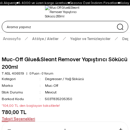
 Alışveriş
₺ 4000 ve üzeri kargo ücretsiz
Sezona Özel İndirim Fırsatları
Kolay
Anasayfa
Atölye / Aletler
Yağlar ve Temizleyiciler
Degr
Muc-Off Glue&Sleant Remover Yapıştırıcı Sökücü
200ml
T ASL 406519
0 Puan - 0 Yorum
Kategori
Degreaser / Yağ Sökücü
Marka
Muc-Off
Stok Durumu
Mevcut
Barkod Kodu
5037835205350
*104,00 TL den başlayan taksitlerle!
780,00 TL
Taksit Seçenekleri