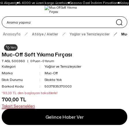
i Alışveriş
₺ 4000 ve üzeri kargo ücretsiz
Sezona Özel İndirim Fırsatları
Kolay
Anasayfa
Atölye / Aletler
Yağlar ve Temizleyiciler
Muc-
Yeni
Muc-Off Soft Yıkıma Fırçası
T ASL 500360
0 Puan - 0 Yorum
Kategori
Yağlar ve Temizleyiciler
Marka
Muc-Off
Stok Durumu
Stokta Yok
Barkod Kodu
5037835370003
*93,33 TL den başlayan taksitlerle!
700,00 TL
Taksit Seçenekleri
Gelince Haber Ver