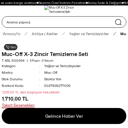
ve üzeri kargo ücretsiz
Sezona Özel İndirim Fırsatları
Kolay İade & Değişim
%1
Anasayfa
Atölye / Aletler
Yağlar ve Temizleyiciler
Muc-
Yeni
Muc-Off X-3 Zincir Temizleme Seti
T ASL 500364
0 Puan - 0 Yorum
Kategori
Yağlar ve Temizleyiciler
Marka
Muc-Off
Stok Durumu
Stokta Yok
Barkod Kodu
5037835277005
*228,00 TL den başlayan taksitlerle!
1.710,00 TL
Taksit Seçenekleri
Gelince Haber Ver