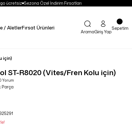
go ücretsiz
Sezona Özel İndirim Fırsatları
e / Aletler
Fırsat Ürünleri
Sepetim
Arama
Giriş Yap
 için)
 ST-R8020 (Vites/Fren Kolu için)
 0 Yorum
k Parça
325291
le!