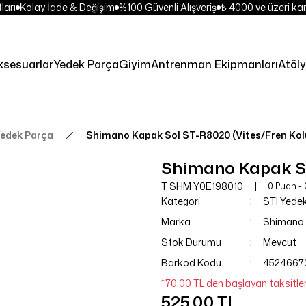
arı
Kolay İade & Değişim
%100 Güvenli Alışveriş
₺ 4000 ve üzeri kar
ksesuarlar
Yedek Parça
Giyim
Antrenman Ekipmanları
Atöly
Yedek Parça
Shimano Kapak Sol ST-R8020 (Vites/Fren Kolu
Shimano Kapak Sol
T SHM Y0E198010
0 Puan -
Kategori
STI Yede
Marka
Shimano
Stok Durumu
Mevcut
Barkod Kodu
4524667
*70,00 TL den başlayan taksitler
525,00 TL