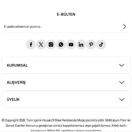
E-BÜLTEN
KURUMSAL
ALIŞVERİŞ
ÜYELİK
© Copyright 2026. Tüm içerik House Of Bike Perakende Mağazacılık'a aittir. 5846 sayılı Fikir ve
Sanat Eserleri Kanunu gereğince izinsiz kopyalanamaz veya çoğaltılamaz. Kredi kartı
bilgileriniz 256bit SSL sertifikası ile korunmaktadır.