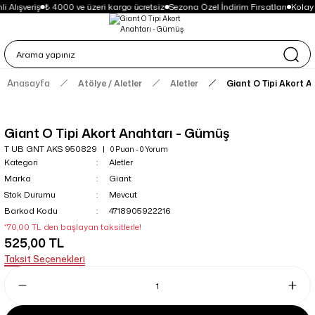
 Alışveriş
₺ 4000 ve üzeri kargo ücretsiz
Sezona Özel İndirim Fırsatları
Kolay
Anasayfa
Atölye / Aletler
Aletler
Giant O Tipi Akort 
Giant O Tipi Akort Anahtarı - Gümüş
T UB GNT AKS 950829
0 Puan - 0 Yorum
Kategori
Aletler
Marka
Giant
Stok Durumu
Mevcut
Barkod Kodu
4718905922216
*70,00 TL den başlayan taksitlerle!
525,00 TL
Taksit Seçenekleri