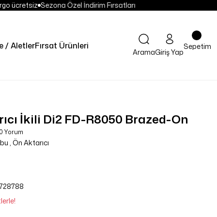
go ücretsiz
Sezona Özel İndirim Fırsatları
e / Aletler
Fırsat Ürünleri
Sepetim
Arama
Giriş Yap
ıcı İkili Di2 FD-R8050 Brazed-On
 0 Yorum
ubu
,
Ön Aktarıcı
728788
erle!