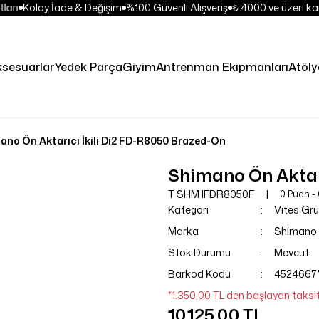
ları
Kolay İade & Değişim
%100 Güvenli Alışveriş
₺ 4000 ve üzeri kar
sesuarlar
Yedek Parça
Giyim
Antrenman Ekipmanları
Atöly
ano Ön Aktarıcı İkili Di2 FD-R8050 Brazed-On
Shimano Ön Aktar
T SHM IFDR8050F
0 Puan -
Kategori
Vites Gr
Marka
Shimano
Stok Durumu
Mevcut
Barkod Kodu
4524667
*1.350,00 TL den başlayan taksitl
10.125,00 TL