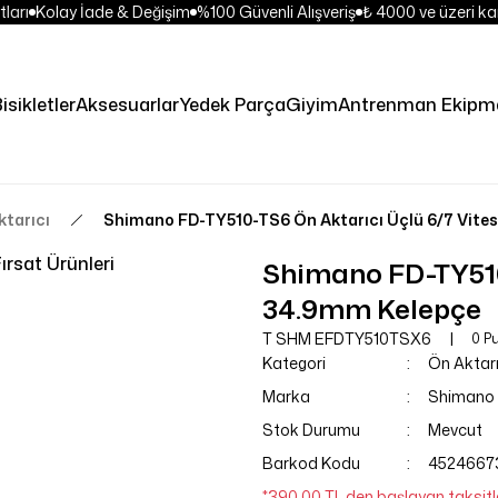
ları
Kolay İade & Değişim
%100 Güvenli Alışveriş
₺ 4000 ve üzeri kar
isikletler
Aksesuarlar
Yedek Parça
Giyim
Antrenman Ekipma
ktarıcı
Shimano FD-TY510-TS6 Ön Aktarıcı Üçlü 6/7 Vite
ırsat Ürünleri
Shimano FD-TY510
34.9mm Kelepçe
T SHM EFDTY510TSX6
0 P
Kategori
Ön Aktarı
Marka
Shimano
Stok Durumu
Mevcut
Barkod Kodu
4524667
*390,00 TL den başlayan taksitle