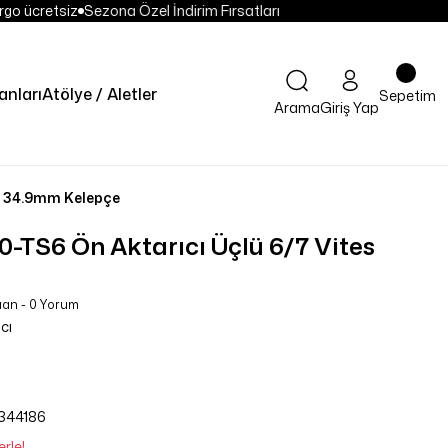
go ücretsiz
Sezona Özel İndirim Fırsatları
nları
Atölye / Aletler
Sepetim
Arama
Giriş Yap
s 34.9mm Kelepçe
-TS6 Ön Aktarıcı Üçlü 6/7 Vites
uan - 0 Yorum
cı
344186
rle!