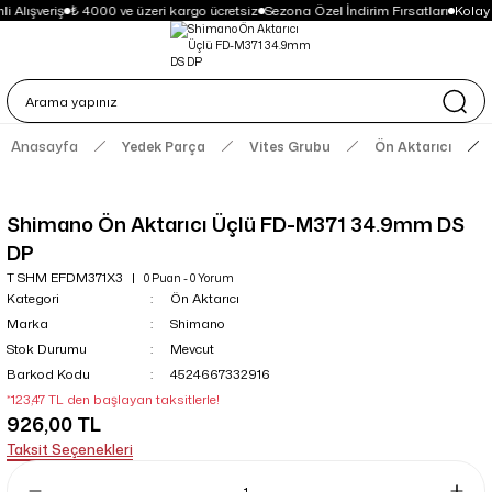
i Alışveriş
₺ 4000 ve üzeri kargo ücretsiz
Sezona Özel İndirim Fırsatları
Kolay
Anasayfa
Yedek Parça
Vites Grubu
Ön Aktarıcı
Shimano Ön Aktarıcı Üçlü FD-M371 34.9mm DS
DP
T SHM EFDM371X3
0 Puan - 0 Yorum
Kategori
Ön Aktarıcı
Marka
Shimano
Stok Durumu
Mevcut
Barkod Kodu
4524667332916
*123,47 TL den başlayan taksitlerle!
926,00 TL
Taksit Seçenekleri