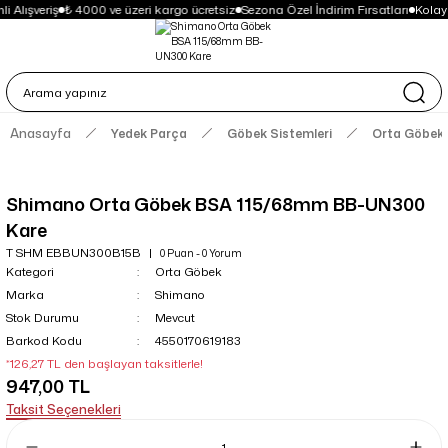
i Alışveriş
₺ 4000 ve üzeri kargo ücretsiz
Sezona Özel İndirim Fırsatları
Kolay
Anasayfa
Yedek Parça
Göbek Sistemleri
Orta Göbek
Shimano Orta Göbek BSA 115/68mm BB-UN300
Kare
T SHM EBBUN300B15B
0 Puan - 0 Yorum
Kategori
Orta Göbek
Marka
Shimano
Stok Durumu
Mevcut
Barkod Kodu
4550170619183
*126,27 TL den başlayan taksitlerle!
947,00 TL
Taksit Seçenekleri