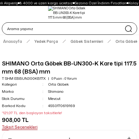
 Alışveriş
₺ 4000 ve üzeri kargo ücretsiz
Sezona Özel İndirim Fırsatları
Kolay
Anasayfa
Yedek Parça
Göbek Sistemleri
Orta Göbek
SHIMANO Orta Göbek BB-UN300-K Kare tipi 117.5
mm 68 (BSA) mm
T SHM EBBUN300KB17X
0 Puan - 0 Yorum
Kategori
Orta Göbek
Marka
Shimano
Stok Durumu
Mevcut
Barkod Kodu
4550170619169
*121,07 TL den başlayan taksitlerle!
908,00 TL
Taksit Seçenekleri