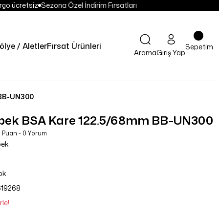
go ücretsiz
Sezona Özel İndirim Fırsatları
ölye / Aletler
Fırsat Ürünleri
Sepetim
Arama
Giriş Yap
 BB-UN300
bek BSA Kare 122.5/68mm BB-UN300
 Puan - 0 Yorum
bek
ok
619268
le!