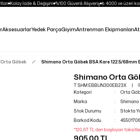
ları
Kolay İade & Değişim
%100 Güvenli Alışveriş
₺ 4000 ve üzeri kar
er
Aksesuarlar
Yedek Parça
Giyim
Antrenman Ekipmanları
At
Orta Göbek
Shimano Orta Göbek BSA Kare 122.5/68mm
Shimano Orta Gö
T SHM EBBUN300EB23X
0
Kategori
Orta Gö
Marka
Shimano
Stok Durumu
Stokta Y
Barkod Kodu
4550170
*120,67 TL den başlayan taksitler
905,00 TL