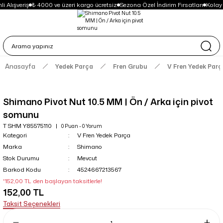
i Alışveriş
₺ 4000 ve üzeri kargo ücretsiz
Sezona Özel İndirim Fırsatları
Kolay
Anasayfa
Yedek Parça
Fren Grubu
V Fren Yedek Parç
Shimano Pivot Nut 10.5 MM | Ön / Arka için pivot
somunu
T SHM Y85575110
0 Puan - 0 Yorum
Kategori
V Fren Yedek Parça
Marka
Shimano
Stok Durumu
Mevcut
Barkod Kodu
4524667213567
*152,00 TL den başlayan taksitlerle!
152,00 TL
Taksit Seçenekleri