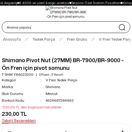
i Alışveriş
₺ 4000 ve üzeri kargo ücretsiz
Sezona Özel İndirim Fırsatları
Kolay
Anasayfa
Yedek Parça
Fren Grubu
V Fren Yedek Parç
Shimano Pivot Nut (27MM) BR-7900/BR-9000 -
Ön Fren için pivot somunu
T SHM Y8A023200
0 Puan - 0 Yorum
Kategori
V Fren Yedek Parça
Marka
Shimano
Stok Durumu
Mevcut
Barkod Kodu
4524667284963
*230,00 TL den başlayan taksitlerle!
230,00 TL
Taksit Seçenekleri