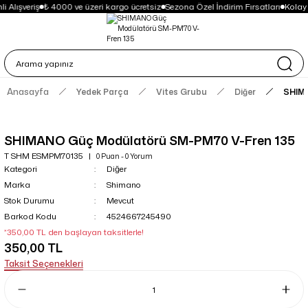
 Alışveriş
₺ 4000 ve üzeri kargo ücretsiz
Sezona Özel İndirim Fırsatları
Kolay
Anasayfa
Yedek Parça
Vites Grubu
Diğer
SHIMA
SHIMANO Güç Modülatörü SM-PM70 V-Fren 135
T SHM ESMPM70135
0 Puan - 0 Yorum
Kategori
Diğer
Marka
Shimano
Stok Durumu
Mevcut
Barkod Kodu
4524667245490
*350,00 TL den başlayan taksitlerle!
350,00 TL
Taksit Seçenekleri