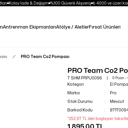
arı
Kolay İade & Değişim
%100 Güvenli Alışveriş
₺ 4000 ve üzeri kar
im
Antrenman Ekipmanları
Atölye / Aletler
Fırsat Ürünleri
pası
PRO Team Co2 Pompası
PRO Team Co2 P
T SHM PRPU0096
0 Puan -
Kategori
El Pompa
Marka
Pro
Stok Durumu
Mevcut
Barkod Kodu
8717009
*252,67 TL den başlayan taksitle
1.895,00 TL