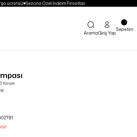
go ücretsiz
Sezona Özel İndirim Fırsatları
Sepetim
Arama
Giriş Yap
ompası
 0 Yorum
sı
402781
rle!