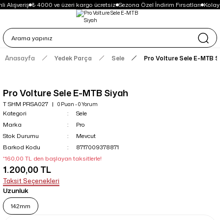
i Alışveriş
₺ 4000 ve üzeri kargo ücretsiz
Sezona Özel İndirim Fırsatları
Kolay
Anasayfa
Yedek Parça
Sele
Pro Volture Sele E-MTB S
Pro Volture Sele E-MTB Siyah
T SHM PRSA027
0 Puan - 0 Yorum
Kategori
Sele
Marka
Pro
Stok Durumu
Mevcut
Barkod Kodu
8717009378871
*160,00 TL den başlayan taksitlerle!
1.200,00 TL
Taksit Seçenekleri
Uzunluk
142mm